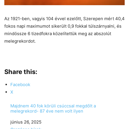
Az 1921-ben, vagyis 104 évvel ezelőtt, Szerepen mért 40,4
fokos napi maximumot sikerült 0,9 fokkal túlszárnyalni, és
mindössze 6 tizedfokra közelítettük meg az abszolút
melegrekordot.
Share this:
Facebook
X
Majdnem 40 fok körüli csúccsal megdőlt a
melegrekord- 87 éve nem volt ilyen
Date
június 26, 2025