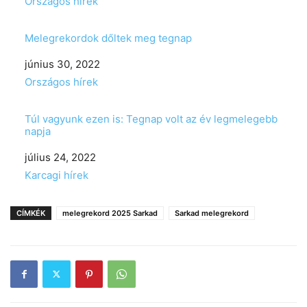
In relation to
Országos hírek
Melegrekordok dőltek meg tegnap
Date
június 30, 2022
In relation to
Országos hírek
Túl vagyunk ezen is: Tegnap volt az év legmelegebb
napja
Date
július 24, 2022
In relation to
Karcagi hírek
CÍMKÉK
melegrekord 2025 Sarkad
Sarkad melegrekord