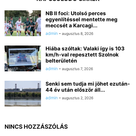
NB II foci: Utolsó perces
egyenlítéssel mentette meg
meccsét a Karcagi...
admin
-
augusztus 8, 2026
Hiába szóltak: Valaki így is 103
km/h-val repesztett Szolnok
belterületén
admin
-
augusztus 7, 2026
Senki sem tudja mi jöhet ezután-
44 év után először áll...
admin
-
augusztus 2, 2026
NINCS HOZZÁSZÓLÁS