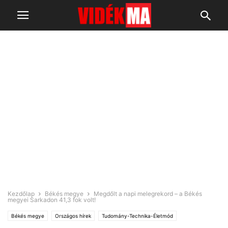
Kezdőlap
Békés megye
Megdőlt a napi melegrekord – a Békés
megyei Sarkadon 41,3 fok volt!
Békés megye
Országos hírek
Tudomány-Technika-Életmód