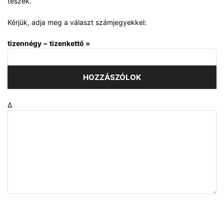
teszek.
Kérjük, adja meg a választ számjegyekkel:
tizennégy − tizenkettő =
Δ