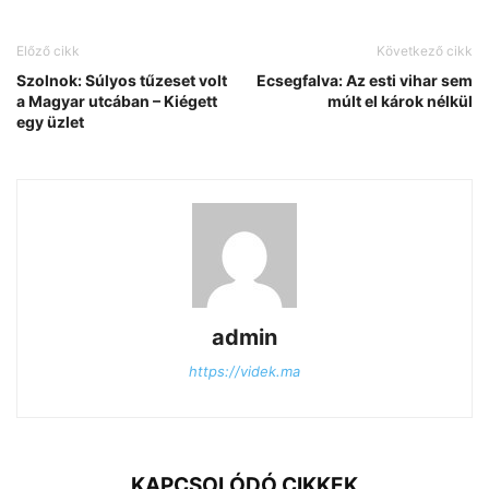
Előző cikk
Következő cikk
Szolnok: Súlyos tűzeset volt
Ecsegfalva: Az esti vihar sem
a Magyar utcában – Kiégett
múlt el károk nélkül
egy üzlet
admin
https://videk.ma
KAPCSOLÓDÓ CIKKEK